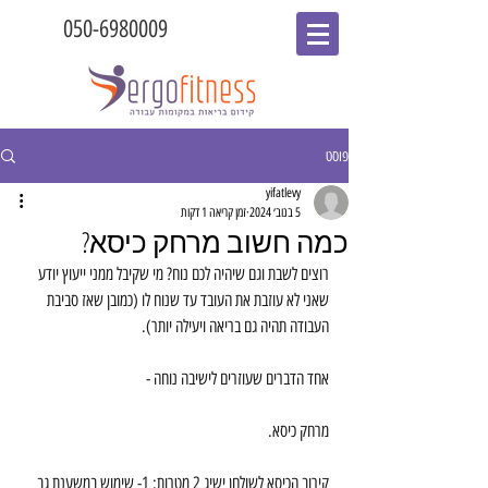
050-6980009
פוסט
yifatlevy
5 בנוב׳ 2024
זמן קריאה 1 דקות
כמה חשוב מרחק כיסא?
רוצים לשבת וגם שיהיה לכם נוח? מי שקיבל ממני ייעוץ יודע 
שאני לא עוזבת את העובד עד שנוח לו (כמובן שאז סביבת 
העבודה תהיה גם בריאה ויעילה יותר). 
אחד הדברים שעוזרים לישיבה נוחה -
מרחק כיסא. 
קירוב הכיסא לשולחן ישיג 2 מטרות: 1- שימוש במשענת גב 